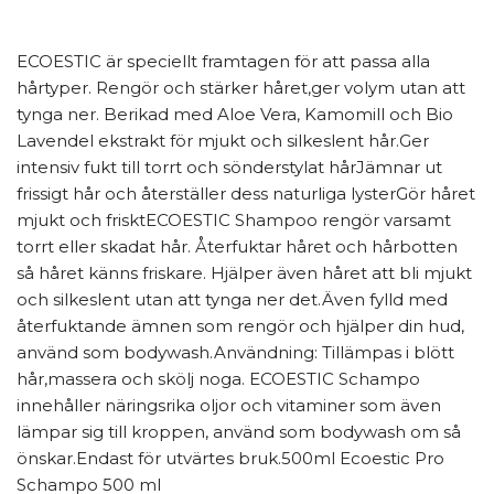
ECOESTIC är speciellt framtagen för att passa alla
hårtyper. Rengör och stärker håret,ger volym utan att
tynga ner. Berikad med Aloe Vera, Kamomill och Bio
Lavendel ekstrakt för mjukt och silkeslent hår.Ger
intensiv fukt till torrt och sönderstylat hårJämnar ut
frissigt hår och återställer dess naturliga lysterGör håret
mjukt och frisktECOESTIC Shampoo rengör varsamt
torrt eller skadat hår. Återfuktar håret och hårbotten
så håret känns friskare. Hjälper även håret att bli mjukt
och silkeslent utan att tynga ner det.Även fylld med
återfuktande ämnen som rengör och hjälper din hud,
använd som bodywash.Användning: Tillämpas i blött
hår,massera och skölj noga. ECOESTIC Schampo
innehåller näringsrika oljor och vitaminer som även
lämpar sig till kroppen, använd som bodywash om så
önskar.Endast för utvärtes bruk.500ml Ecoestic Pro
Schampo 500 ml