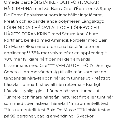
Omedelbart: FÖRSTÄRKER OCH FÖRTJOCKAR
HÅRFIBERNA med vår Bains, Cire d’Épaisseur & Spray
De Force Épaississant, som innehåller ingefärsrot,
kreatin och expanderande polymerer. Långsiktigt:
FÖRHINDRAR HÅRAVFALL OCH FÖREBYGGER
HÅRETS FÖRANKRING med Sérum Anti-Chute
Fortifiant, berikad med Aminexil. Fördelar med Bain
De Masse: 85% mindre brustna hårstrån efter en
applicering** 38% mer volym efter en applicering**
70% mer fylligare hårfiber när den används
tillsammans med Cire**** VEM ÄR DET FÖR? Den nya
Genesis Homme vänder sig till alla män som har en
tendens till håravfall och hår som tunnas ut: - Måttligt
håravfall: primärt håravfall från rötterna. - Kraftigt
håravfall: synligt glest hår och hår som tunnas ut -
Tunnare och finare hårstrån: naturligt fint eller tunt hår
som med tiden riskerar håravfall *Instrumentellt test
**Instrumentellt test Bain De Masse ***Kliniskt testad
på 99 personer, daglig användning i 6 veckor.