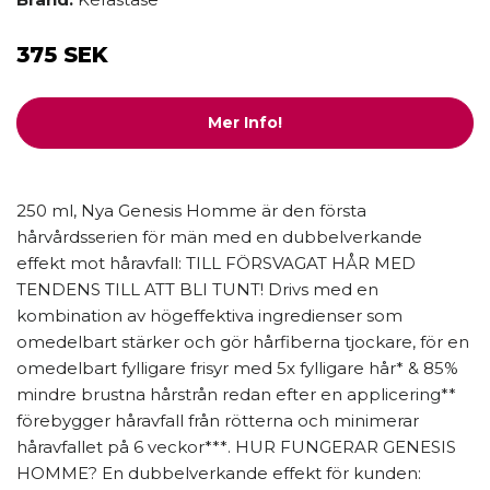
375 SEK
Mer Info!
250 ml, Nya Genesis Homme är den första
hårvårdsserien för män med en dubbelverkande
effekt mot håravfall: TILL FÖRSVAGAT HÅR MED
TENDENS TILL ATT BLI TUNT! Drivs med en
kombination av högeffektiva ingredienser som
omedelbart stärker och gör hårfiberna tjockare, för en
omedelbart fylligare frisyr med 5x fylligare hår* & 85%
mindre brustna hårstrån redan efter en applicering**
förebygger håravfall från rötterna och minimerar
håravfallet på 6 veckor***. HUR FUNGERAR GENESIS
HOMME? En dubbelverkande effekt för kunden: