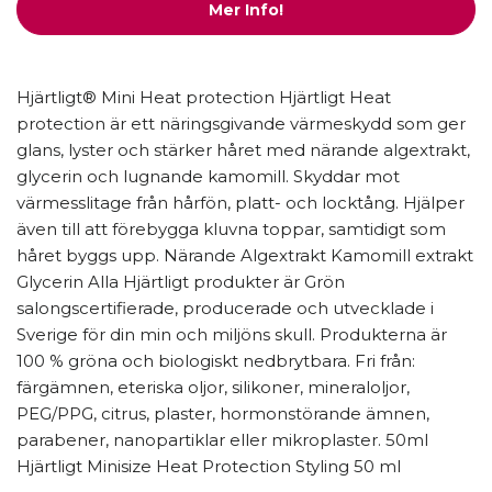
Mer Info!
Hjärtligt® Mini Heat protection Hjärtligt Heat
protection är ett näringsgivande värmeskydd som ger
glans, lyster och stärker håret med närande algextrakt,
glycerin och lugnande kamomill. Skyddar mot
värmesslitage från hårfön, platt- och locktång. Hjälper
även till att förebygga kluvna toppar, samtidigt som
håret byggs upp. Närande Algextrakt Kamomill extrakt
Glycerin Alla Hjärtligt produkter är Grön
salongscertifierade, producerade och utvecklade i
Sverige för din min och miljöns skull. Produkterna är
100 % gröna och biologiskt nedbrytbara. Fri från:
färgämnen, eteriska oljor, silikoner, mineraloljor,
PEG/PPG, citrus, plaster, hormonstörande ämnen,
parabener, nanopartiklar eller mikroplaster. 50ml
Hjärtligt Minisize Heat Protection Styling 50 ml