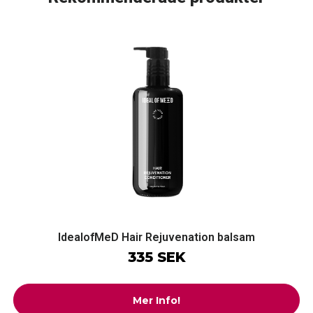
IdealofMeD Hair Rejuvenation balsam
335 SEK
Mer Info!