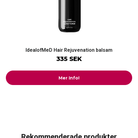
IdealofMeD Hair Rejuvenation balsam
335 SEK
Mer Info!
Rekommenderade produkter