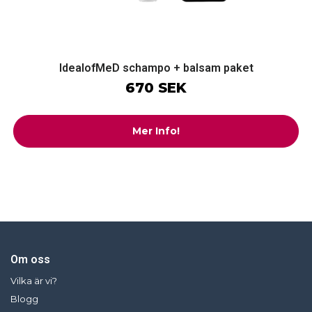
IdealofMeD schampo + balsam paket
670 SEK
Mer Info!
Om oss
Vilka är vi?
Blogg