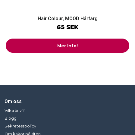
Hair Colour, MOOD Hårfärg
65 SEK
Mer Info!
Om oss
Vilka är vi?
Blogg
Sekretesspolicy
Om kakor på siten