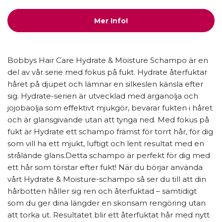
Mer Info!
Bobbys Hair Care Hydrate & Moisture Schampo är en
del av vår serie med fokus på fukt. Hydrate återfuktar
håret på djupet och lämnar en silkeslen känsla efter
sig. Hydrate-serien är utvecklad med arganolja och
jojobaolja som effektivt mjukgör, bevarar fukten i håret
och är glansgivande utan att tynga ned. Med fokus på
fukt är Hydrate ett schampo främst för torrt hår, för dig
som vill ha ett mjukt, luftigt och lent resultat med en
strålande glans.Detta schampo är perfekt för dig med
ett hår som törstar efter fukt! När du börjar använda
vårt Hydrate & Moisture-schampo så ser du till att din
hårbotten håller sig ren och återfuktad – samtidigt
som du ger dina längder en skonsam rengöring utan
att torka ut. Resultatet blir ett återfuktat hår med nytt