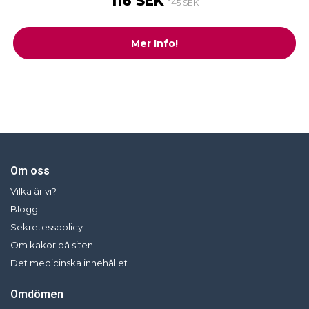
116 SEK
145 SEK
Mer Info!
Om oss
Vilka är vi?
Blogg
Sekretesspolicy
Om kakor på siten
Det medicinska innehållet
Omdömen