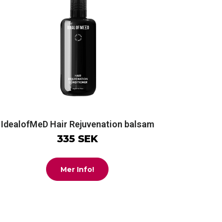
IdealofMeD Hair Rejuvenation balsam
335 SEK
Mer Info!