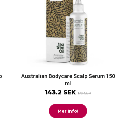
o
Australian Bodycare Scalp Serum 150
ml
143.2 SEK
179 SEK
Mer Info!