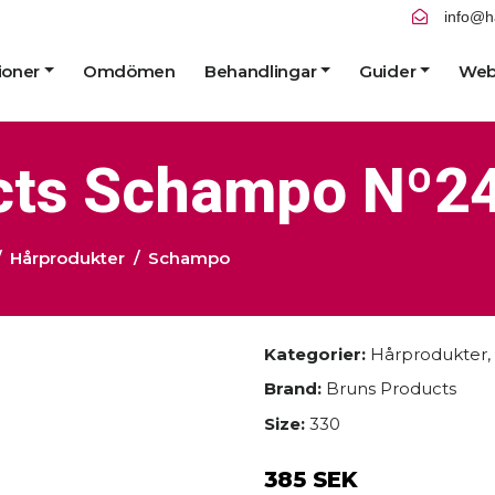
info@h
ioner
Omdömen
Behandlingar
Guider
Web
cts Schampo Nº24
Hårprodukter
Schampo
Kategorier:
Hårprodukter
,
Brand:
Bruns Products
Size:
330
385 SEK