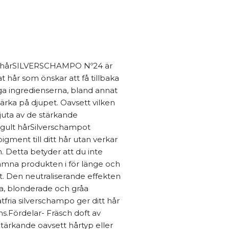
 hårSILVERSCHAMPO Nº24 är
 hår som önskar att få tillbaka
iga ingredienserna, bland annat
tärka på djupet. Oavsett vilken
njuta av de stärkande
 gult hårSilverschampot
igment till ditt hår utan verkar
n. Detta betyder att du inte
lämna produkten i för länge och
året. Den neutraliserande effekten
sa, blonderade och gråa
tfria silverschampo ger ditt hår
ns.Fördelar- Fräsch doft av
tärkande oavsett hårtyp eller