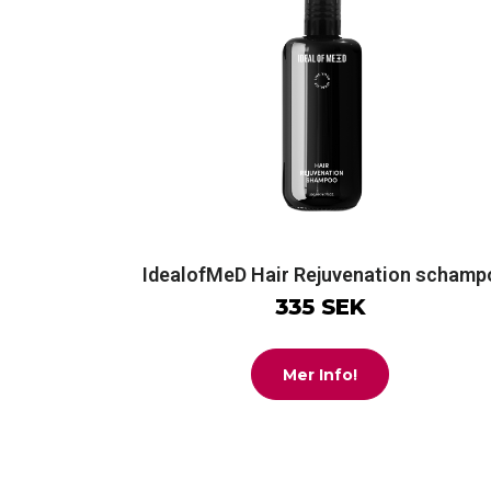
IdealofMeD Hair Rejuvenation schamp
335 SEK
Mer Info!