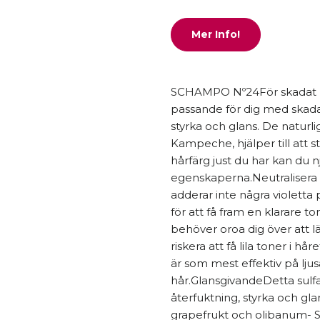
Mer Info!
SCHAMPO Nº24För skadat
passande för dig med skadat
styrka och glans. De naturl
Kampeche, hjälper till att s
hårfärg just du har kan du 
egenskaperna.Neutralisera
adderar inte några violetta p
för att få fram en klarare to
behöver oroa dig över att 
riskera att få lila toner i h
är som mest effektiv på lju
hår.GlansgivandeDetta sulfa
återfuktning, styrka och gla
grapefrukt och olibanum- S