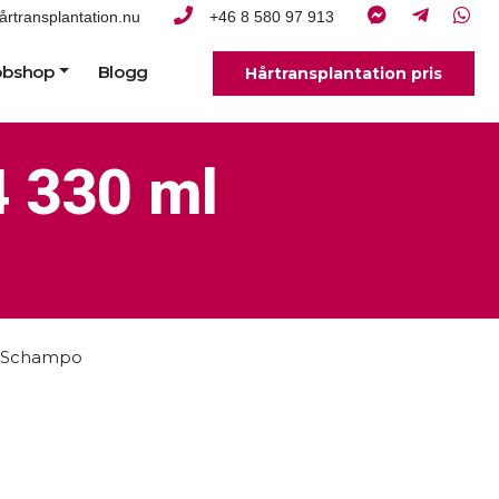
årtransplantation.nu
+46 8 580 97 913
bshop
Blogg
Hårtransplantation pris
 330 ml
Schampo