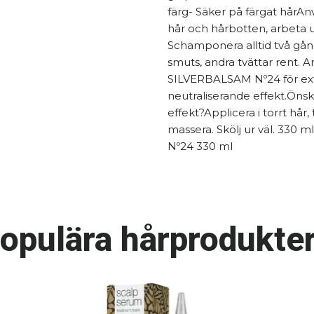
färg- Säker på färgat hårAnv
hår och hårbotten, arbeta up
Schamponera alltid två gån
smuts, andra tvättar rent. 
SILVERBALSAM Nº24 för ext
neutraliserande effekt.Öns
effekt?Applicera i torrt hår,
massera. Skölj ur väl. 330
Nº24 330 ml
opulära hårprodukter