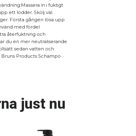
ändning:Massera in i fuktigt
p ett lödder. Skölj väl.
ger. Första gången lösa upp
Använd med fördel
ra återfuktning och
kar du en mer neutraliserande
 tillsätt sedan vatten och
 ml Bruns Products Schampo
na just nu