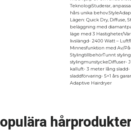
TeknologiStuderar, anpassar
hårs unika behov.StyleAdap
Lägen: Quick Dry, Diffuse, 
beläggning med diamantpar
läge med 3 Hastigheter/Vä
livslängd- 2400 Watt – Luft
Minnesfunktion med Av/På
StylingtillbehörTunnt styli
stylingmunstyckeDiffuser- J
kalluft- 3 meter lång sla
sladdförvaring- 5+1 års ga
Adaptive Hairdryer
opulära hårprodukter