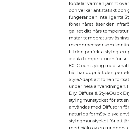
fördelar värmen jämnt över 
och verkar antistatiskt och ge
fungerar den Intelligenta S
fönar håret läser den infra
gallret ditt hårs temperat
matar temperaturavläsningar
microprocessor som kontinu
till den perfekta stylingtem
ideala temperaturen för sna
80°C och styling med smal k
hår har uppnått den perfek
StyleAdapt att fönen forts
under hela användningen.T
Dry, Diffuse & StyleQuick 
stylingmunstycket för att sn
användas med Diffusorn för 
naturliga formStyle ska an
stylingmunstycket för att j
med hjälp av en rundborste.