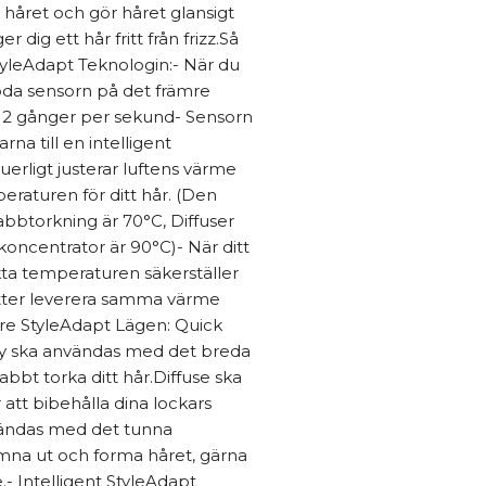
håret och gör håret glansigt
r dig ett hår fritt från frizz.Så
tyleAdapt Teknologin:- När du
röda sensorn på det främre
ur 2 gånger per sekund- Sensorn
na till en intelligent
erligt justerar luftens värme
peraturen för ditt hår. (Den
bbtorkning är 70°C, Diffuser
oncentrator är 90°C)- När ditt
ta temperaturen säkerställer
ätter leverera samma värme
re StyleAdapt Lägen: Quick
Dry ska användas med det breda
abbt torka ditt hår.Diffuse ska
att bibehålla dina lockars
vändas med det tunna
ämna ut och forma håret, gärna
- Intelligent StyleAdapt