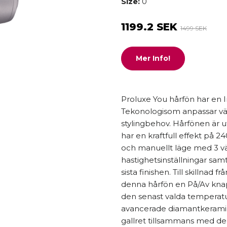
Size:
0
1199.2 SEK
1499 SEK
Mer Info!
Proluxe You hårfön har en 
Tekonologisom anpassar vä
stylingbehov. Hårfönen är
har en kraftfull effekt på 
och manuellt läge med 3 v
hastighetsinställningar samt 
sista finishen. Till skillnad f
denna hårfön en På/Av kna
den senast valda temperat
avancerade diamantkeramik
gallret tillsammans med d