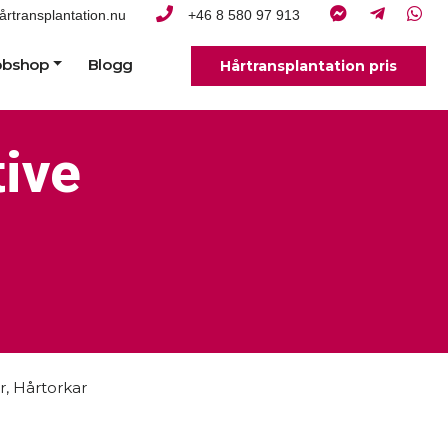
årtransplantation.nu
+46 8 580 97 913
bshop
Blogg
Hårtransplantation pris
ive
r
,
Hårtorkar