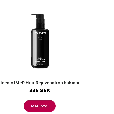
IdealofMeD Hair Rejuvenation balsam
335 SEK
Mer Info!