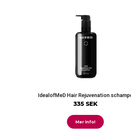
IdealofMeD Hair Rejuvenation schamp
335 SEK
Mer Info!