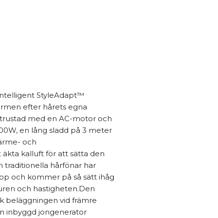
Intelligent StyleAdapt™
rmen efter hårets egna
 utrustad med en AC-motor och
2400W, en lång sladd på 3 meter
ärme- och
äkta kalluft för att sätta den
rån traditionella hårfönar har
pp och kommer på så sätt ihåg
uren och hastigheten.Den
 beläggningen vid främre
en inbyggd jongenerator