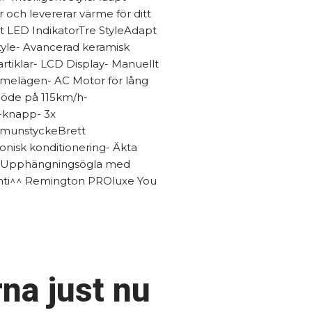
 och levererar värme för ditt
t LED IndikatorTre StyleAdapt
Style- Avancerad keramisk
tiklar- LCD Display- Manuellt
rmelägen- AC Motor för lång
flöde på 115km/h-
-knapp- 3x
ngmunstyckeBrett
onisk konditionering- Äkta
dd- Upphängningsögla med
ranti^^ Remington PROluxe You
na just nu