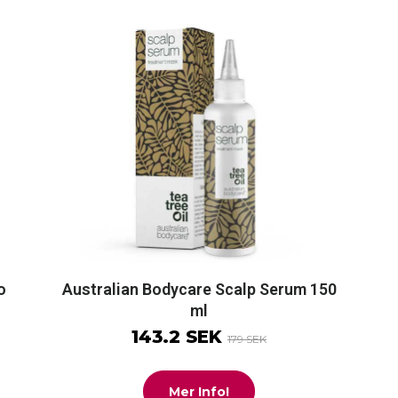
o
Australian Bodycare Scalp Serum 150
ml
143.2 SEK
179 SEK
Mer Info!